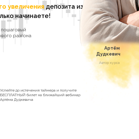
го увеличения
депозита из
лько начинаете!
е пошаговый
ового разгона
Артём
Дудкевич
Автор курса
Успейте до истечения таймера и получите
БЕСПЛАТНЫЙ билет на ближайший вебинар
Артёма Дудкевича