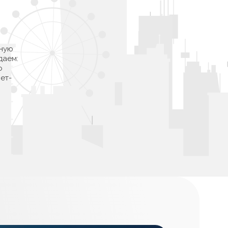
ьную
даем:
о
ет-