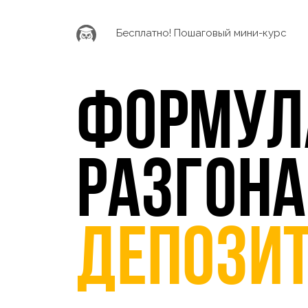
Бесплатно! Пошаговый мини-курс
Формул
разгона
депози