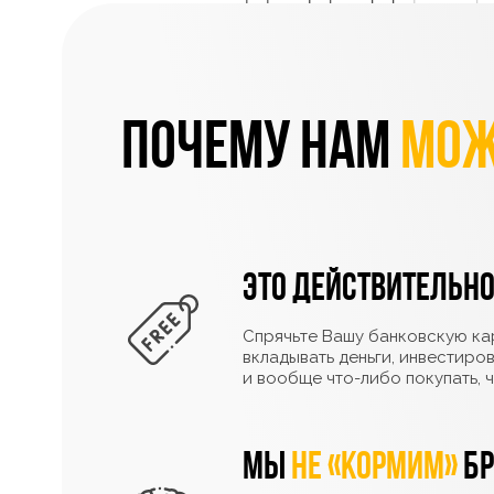
Почему нам
мож
Это действительн
Спрячьте Вашу банковскую кар
вкладывать деньги, инвестиро
и вообще что-либо покупать, 
Мы
не «кормим»
бр