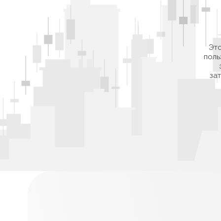
Это
поль
за