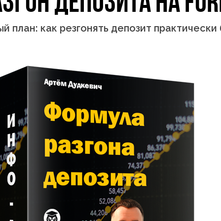
азгон депозита на FOR
й план: как резгонять депозит практически 